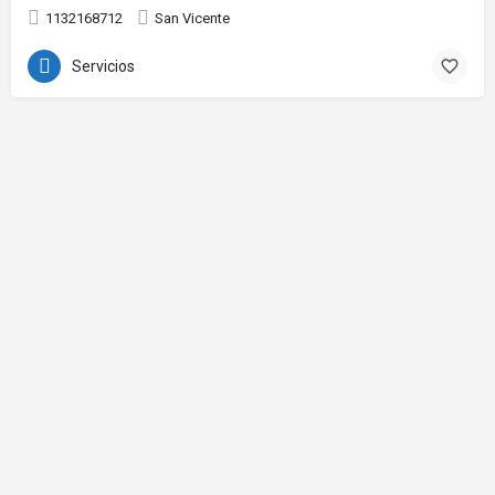
1132168712
San Vicente
Servicios
© Realizado por Agencia Plasmar